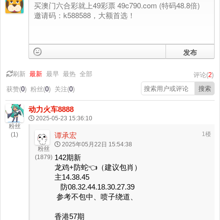
刷新
最新
最早
最热
全部
评论(
2
)
搜索
获赞(
0
)
粉丝(
0
)
关注(
0
)
动力火车8888
2025-05-23 15:36:10
粉丝
1楼
(1)
谭承宏
2025年05月22日 15:54:38
粉丝
142期新
(1879)
龙鸡+防蛇👈（建议包肖）
主14.38.45
   防08.32.44.18.30.27.39
 参考不包中、喷子绕道、
香港57期