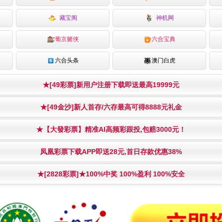
藏宝阁
神机网
葡京赌侠
六合宝典
六合头条
澳门白虎
★[49彩票]新用户注册下载即送最高19999元
★[49金沙]新人首存/六存最高可得8888元礼金
★【大發彩票】精准AI高频彩跟投,包赔3000元！
凤凰彩票下载APP即送28元,首日存款优惠38%
★[2828彩票]★100%中奖 100%盈利 100%安全