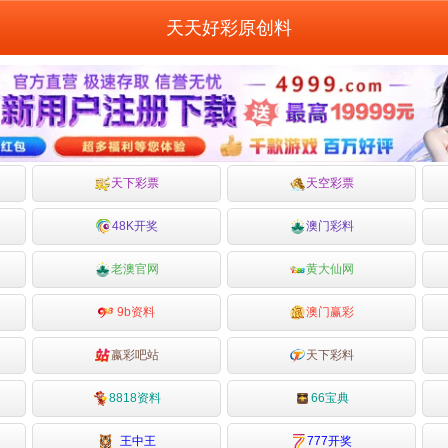
天天好彩原创料
天下彩票
天空彩票
48K开奖
澳门彩料
老澳官网
黄大仙网
9b资料
澳门赢彩
嬴彩吧站
天下彩料
8818资料
66宝典
王中王
777开奖