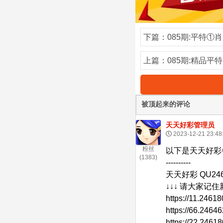
下篇：
085期:平特①
上篇：
085期:精品平