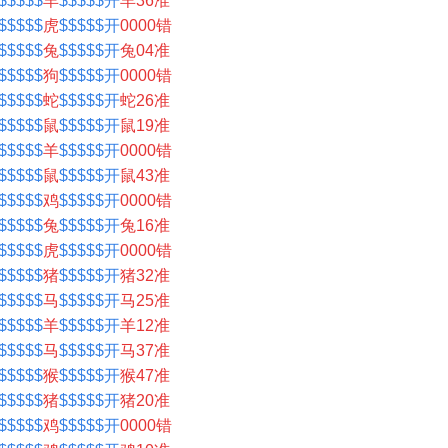
$$$$$
羊
$$$$$开
羊36准
$$$$$
虎
$$$$$开
0000错
$$$$$
兔
$$$$$开
兔04准
$$$$$
狗
$$$$$开
0000错
$$$$$
蛇
$$$$$开
蛇26准
$$$$$
鼠
$$$$$开
鼠19准
$$$$$
羊
$$$$$开
0000错
$$$$$
鼠
$$$$$开
鼠43准
$$$$$
鸡
$$$$$开
0000错
$$$$$
兔
$$$$$开
兔16准
$$$$$
虎
$$$$$开
0000错
$$$$$
猪
$$$$$开
猪32准
$$$$$
马
$$$$$开
马25准
$$$$$
羊
$$$$$开
羊12准
$$$$$
马
$$$$$开
马37准
$$$$$
猴
$$$$$开
猴47准
$$$$$
猪
$$$$$开
猪20准
$$$$$
鸡
$$$$$开
0000错