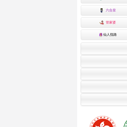
六合皇
管家婆
仙人指路