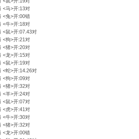
 <鼠>开:19对
 <马>开:13对
 <兔>开:00错
 <牛>开:18对
<鼠>开:07.43对
 <狗>开:21对
 <猪>开:20对
 <龙>开:15对
 <鼠>开:19对
<蛇>开:14.26对
 <狗>开:09对
 <猪>开:32对
 <羊>开:24对
 <鼠>开:07对
 <虎>开:41对
 <牛>开:30对
 <猪>开:32对
 <龙>开:00错