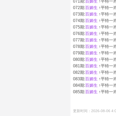
071期:
百媚生
↑平特一肖 
072期:
百媚生
↑平特一肖
073期:
百媚生
↑平特一肖
074期:
百媚生
↑平特一肖
075期:
百媚生
↑平特一肖
076期:
百媚生
↑平特一肖
077期:
百媚生
↑平特一肖
078期:
百媚生
↑平特一肖
079期:
百媚生
↑平特一肖
080期:
百媚生
↑平特一肖
081期:
百媚生
↑平特一肖
082期:
百媚生
↑平特一肖 
083期:
百媚生
↑平特一肖
084期:
百媚生
↑平特一肖
085期:
百媚生
↑平特一肖
更新时间：2026-08-06 4:0