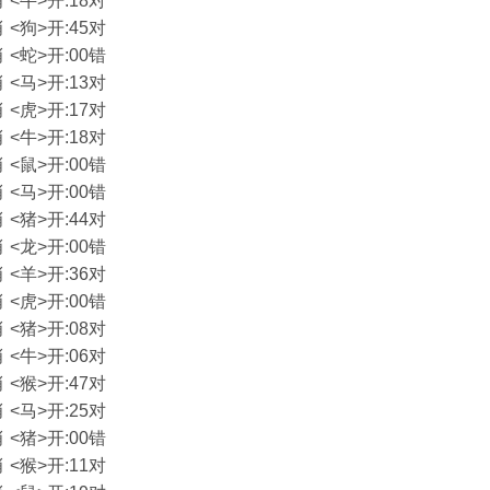
 <牛>开:18对
 <狗>开:45对
 <蛇>开:00错
 <马>开:13对
 <虎>开:17对
 <牛>开:18对
 <鼠>开:00错
 <马>开:00错
 <猪>开:44对
 <龙>开:00错
 <羊>开:36对
 <虎>开:00错
 <猪>开:08对
 <牛>开:06对
 <猴>开:47对
 <马>开:25对
 <猪>开:00错
 <猴>开:11对